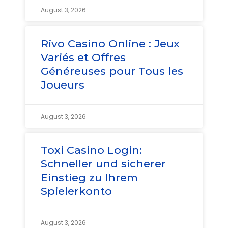
August 3, 2026
Rivo Casino Online : Jeux
Variés et Offres
Généreuses pour Tous les
Joueurs
August 3, 2026
Toxi Casino Login:
Schneller und sicherer
Einstieg zu Ihrem
Spielerkonto
August 3, 2026